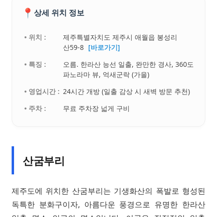
📍
상세 위치 정보
• 위치 :
제주특별자치도 제주시 애월읍 봉성리
산59-8
[바로가기]
• 특징 :
오름. 한라산 능선 일출, 완만한 경사, 360도
파노라마 뷰, 억새군락 (가을)
• 영업시간 :
24시간 개방 (일출 감상 시 새벽 방문 추천)
• 주차 :
무료 주차장 넓게 구비
산굼부리
제주도에 위치한 산굼부리는 기생화산의 폭발로 형성된
독특한 분화구이자, 아름다운 풍경으로 유명한 한라산