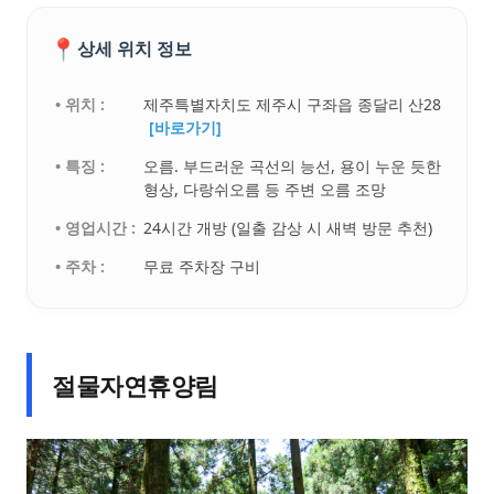
📍
상세 위치 정보
• 위치 :
제주특별자치도 제주시 구좌읍 종달리 산28
[바로가기]
• 특징 :
오름. 부드러운 곡선의 능선, 용이 누운 듯한
형상, 다랑쉬오름 등 주변 오름 조망
• 영업시간 :
24시간 개방 (일출 감상 시 새벽 방문 추천)
• 주차 :
무료 주차장 구비
절물자연휴양림