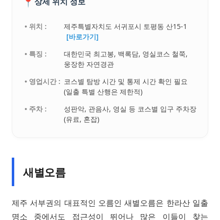
📍
상세 위치 정보
• 위치 :
제주특별자치도 서귀포시 토평동 산15-1
[바로가기]
• 특징 :
대한민국 최고봉, 백록담, 영실코스 철쭉,
웅장한 자연경관
• 영업시간 :
코스별 탐방 시간 및 통제 시간 확인 필요
(일출 특별 산행은 제한적)
• 주차 :
성판악, 관음사, 영실 등 코스별 입구 주차장
(유료, 혼잡)
새별오름
제주 서부권의 대표적인 오름인 새별오름은 한라산 일출
명소 중에서도 접근성이 뛰어나 많은 이들이 찾는