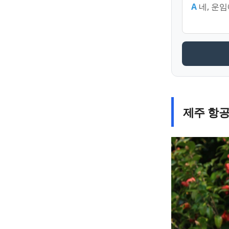
A
네, 운
제주 항공