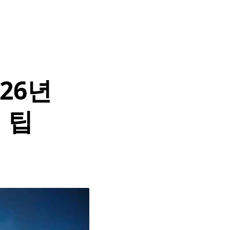
26년
 팁