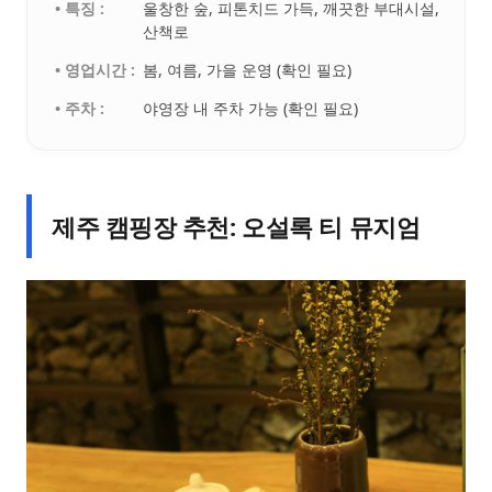
• 특징 :
울창한 숲, 피톤치드 가득, 깨끗한 부대시설,
산책로
• 영업시간 :
봄, 여름, 가을 운영 (확인 필요)
• 주차 :
야영장 내 주차 가능 (확인 필요)
제주 캠핑장 추천: 오설록 티 뮤지엄