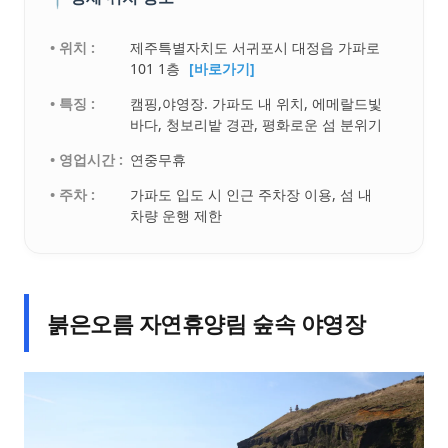
• 위치 :
제주특별자치도 서귀포시 대정읍 가파로
101 1층
[바로가기]
• 특징 :
캠핑,야영장. 가파도 내 위치, 에메랄드빛
바다, 청보리밭 경관, 평화로운 섬 분위기
• 영업시간 :
연중무휴
• 주차 :
가파도 입도 시 인근 주차장 이용, 섬 내
차량 운행 제한
붉은오름 자연휴양림 숲속 야영장