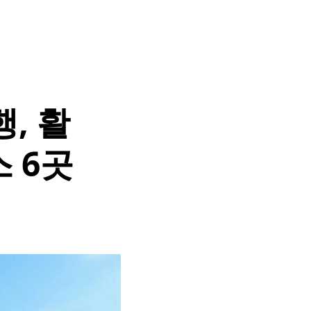
, 활
스 6곳