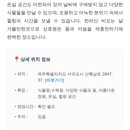
온실 공간도 마련되어 있어 날씨에 구애받지 않고 다양한
식물들을 만날 수 있으며, 조용하고 아늑한 분위기 속에서
힐링의 시간을 보낼 수 있습니다. 한라산 비오는 날
가볼만한곳으로 상효원은 몸과 마음을 재충전하기에
완벽한 장소입니다.
📍
상세 위치 정보
• 위치 :
제주특별자치도 서귀포시 산록남로 2847-
37
[바로가기]
• 특징 :
식물원,수목원. 다양한 식물과 꽃, 아름다운
정원, 온실, 힐링 공간
• 영업시간 :
확인 필요
• 주차 :
있음