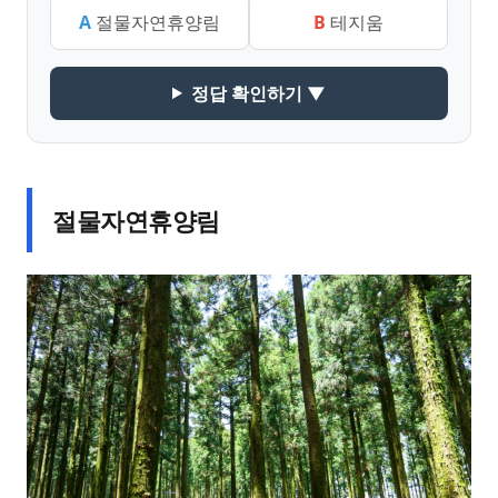
A
절물자연휴양림
B
테지움
정답 확인하기 ▼
절물자연휴양림