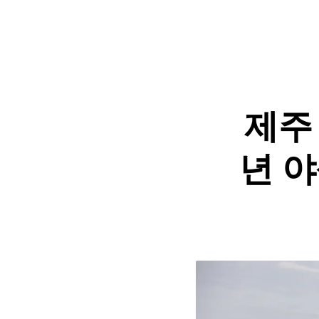
제주 
년 