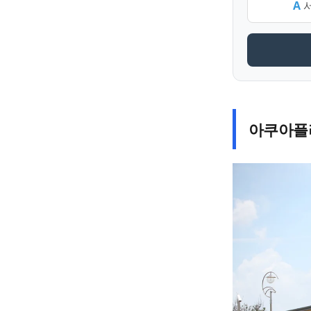
A
서
아쿠아플