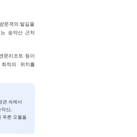
 방문객의 발길을
에는 송악산 근처
썬앤문리조트 등이
 최적의 위치를
 경관 속에서
송악산,
의 푸른 오월을