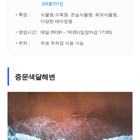
[바로가기]
• 특징 :
식물원,수목원. 온실식물원, 옥외식물원,
다양한 테마정원
• 영업시간 :
매일 09:00 – 18:00 (입장마감 17:00)
• 주차 :
무료 주차장 이용 가능
중문색달해변