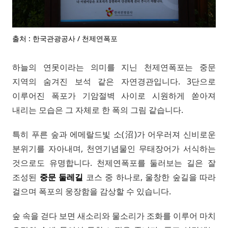
출처 : 한국관광공사 / 천제연폭포
하늘의 연못이라는 의미를 지닌 천제연폭포는 중문
지역의 숨겨진 보석 같은 자연경관입니다. 3단으로
이루어진 폭포가 기암절벽 사이로 시원하게 쏟아져
내리는 모습은 그 자체로 한 폭의 그림 같습니다.
특히 푸른 숲과 에메랄드빛 소(沼)가 어우러져 신비로운
분위기를 자아내며, 천연기념물인 무태장어가 서식하는
것으로도 유명합니다. 천제연폭포를 둘러보는 길은 잘
조성된
중문 둘레길
코스 중 하나로, 울창한 숲길을 따라
걸으며 폭포의 웅장함을 감상할 수 있습니다.
숲 속을 걷다 보면 새소리와 물소리가 조화를 이루어 마치