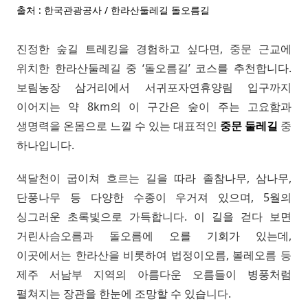
출처 : 한국관광공사 / 한라산둘레길 돌오름길
진정한 숲길 트레킹을 경험하고 싶다면, 중문 근교에
위치한 한라산둘레길 중 ‘돌오름길’ 코스를 추천합니다.
보림농장 삼거리에서 서귀포자연휴양림 입구까지
이어지는 약 8km의 이 구간은 숲이 주는 고요함과
생명력을 온몸으로 느낄 수 있는 대표적인
중문 둘레길
중
하나입니다.
색달천이 굽이쳐 흐르는 길을 따라 졸참나무, 삼나무,
단풍나무 등 다양한 수종이 우거져 있으며, 5월의
싱그러운 초록빛으로 가득합니다. 이 길을 걷다 보면
거린사슴오름과 돌오름에 오를 기회가 있는데,
이곳에서는 한라산을 비롯하여 법정이오름, 볼레오름 등
제주 서남부 지역의 아름다운 오름들이 병풍처럼
펼쳐지는 장관을 한눈에 조망할 수 있습니다.