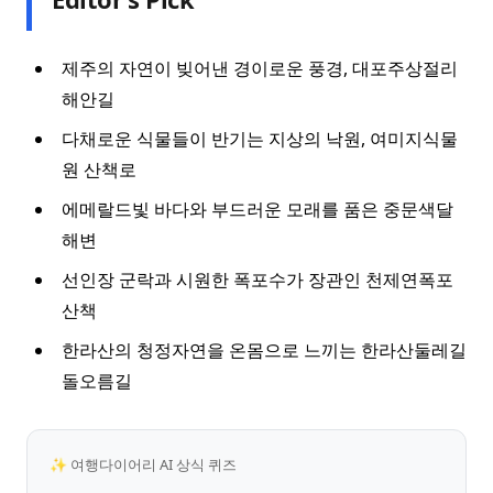
제주의 자연이 빚어낸 경이로운 풍경, 대포주상절리
해안길
다채로운 식물들이 반기는 지상의 낙원, 여미지식물
원 산책로
에메랄드빛 바다와 부드러운 모래를 품은 중문색달
해변
선인장 군락과 시원한 폭포수가 장관인 천제연폭포
산책
한라산의 청정자연을 온몸으로 느끼는 한라산둘레길
돌오름길
✨ 여행다이어리 AI 상식 퀴즈