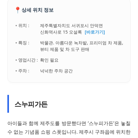
📍
상세 위치 정보
• 위치 :
제주특별자치도 서귀포시 안덕면
신화역사로 15 오설록
[바로가기]
• 특징 :
박물관. 아름다운 녹차밭, 프리미엄 차 제품,
뷰티 제품 및 차 도구 판매
• 영업시간 :
확인 필요
• 주차 :
넉넉한 주차 공간
스누피가든
아이들과 함께 제주도를 방문했다면 ‘스누피가든’은 놓칠
수 없는 기념품 쇼핑 스폿입니다. 제주시 구좌읍에 위치한