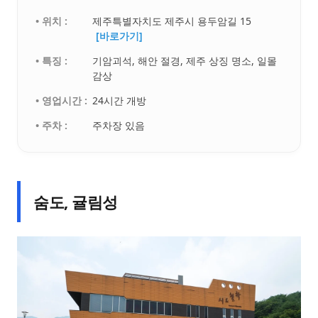
• 위치 :
제주특별자치도 제주시 용두암길 15
[바로가기]
• 특징 :
기암괴석, 해안 절경, 제주 상징 명소, 일몰
감상
• 영업시간 :
24시간 개방
• 주차 :
주차장 있음
숨도, 귤림성