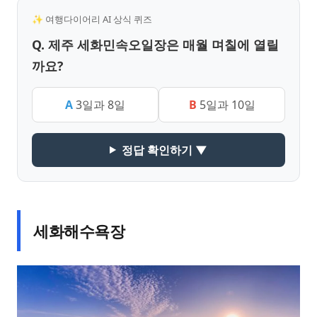
✨ 여행다이어리 AI 상식 퀴즈
Q. 제주 세화민속오일장은 매월 며칠에 열릴
까요?
A
3일과 8일
B
5일과 10일
정답 확인하기 ▼
세화해수욕장