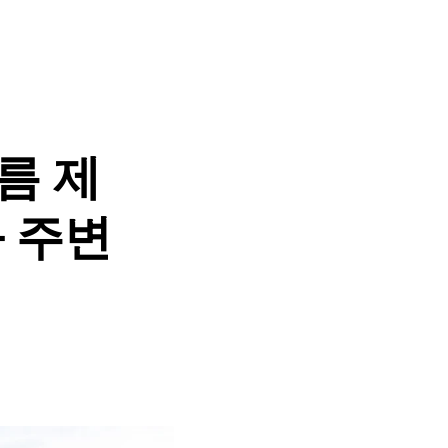
름 제
 주변