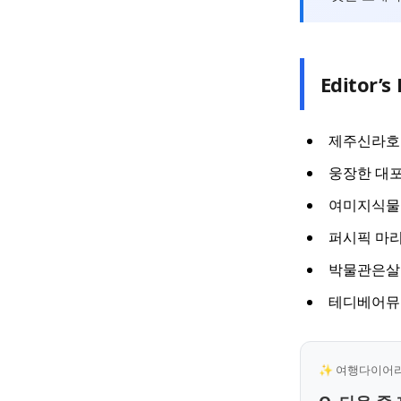
Editor’s 
제주신라호
웅장한 대
여미지식물
퍼시픽 마리
박물관은살
테디베어뮤
✨ 여행다이어리 