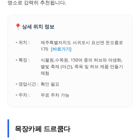
명소로 강력히 추천됩니다.
📍
상세 위치 정보
• 위치 :
제주특별자치도 서귀포시 표선면 돈오름로
170
[바로가기]
• 특징 :
식물원,수목원. 150여 종의 허브와 야생화,
별빛 축제 (야간), 족욕 및 허브 제품 만들기
체험
• 영업시간 :
확인 필요
• 주차 :
무료 주차 가능
목장카페 드르쿰다