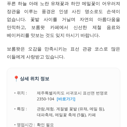
푸른 하늘 아래 노란 유채꽃과 하얀 메밀꽃이 어우러져
장관을 이루는 풍경은 인생 사진 명소로도 손색이
없습니다. 꽃밭 사이를 거닐며 자연의 아름다움을
만끽하고, 보롬왓 카페에서 신선한 제철 음료와
베이커리를 맛보는 것도 잊지 마시기 바랍니다.
보롬왓은 오감을 만족시키는 표선 관광 코스로 많은
이들에게 사랑받고 있습니다.
📍
상세 위치 정보
• 위치 :
제주특별자치도 서귀포시 표선면 번영로
2350-104
[바로가기]
• 특징 :
관람,체험. 계절별 꽃밭 (유채, 메밀 등),
대파축제, 메밀꽃 축제 (5월), 카페
• 영업시간 :
확인 필요