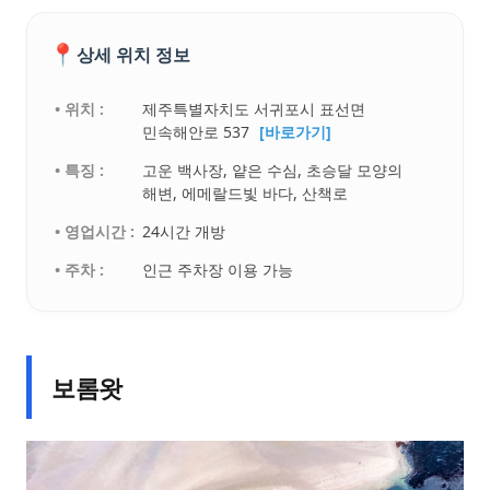
📍
상세 위치 정보
• 위치 :
제주특별자치도 서귀포시 표선면
민속해안로 537
[바로가기]
• 특징 :
고운 백사장, 얕은 수심, 초승달 모양의
해변, 에메랄드빛 바다, 산책로
• 영업시간 :
24시간 개방
• 주차 :
인근 주차장 이용 가능
보롬왓