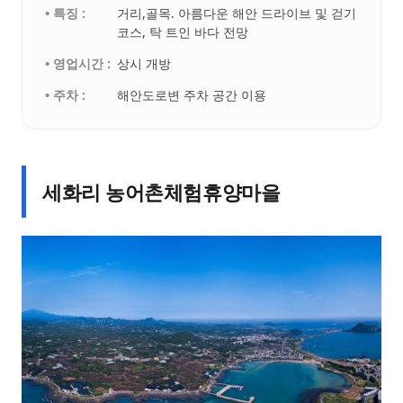
• 특징 :
거리,골목. 아름다운 해안 드라이브 및 걷기
코스, 탁 트인 바다 전망
• 영업시간 :
상시 개방
• 주차 :
해안도로변 주차 공간 이용
세화리 농어촌체험휴양마을