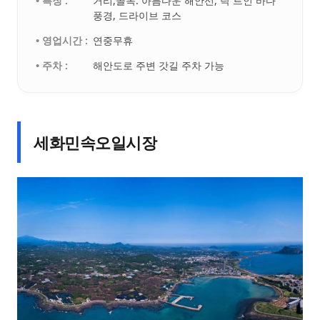
• 특징 :
거리,골목. 아름다운 해안선, 탁 트인 바다
풍경, 드라이브 코스
• 영업시간 :
연중무휴
• 주차 :
해안도로 주변 갓길 주차 가능
세화민속오일시장