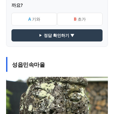
까요?
A
기와
B
초가
정답 확인하기 ▼
성읍민속마을