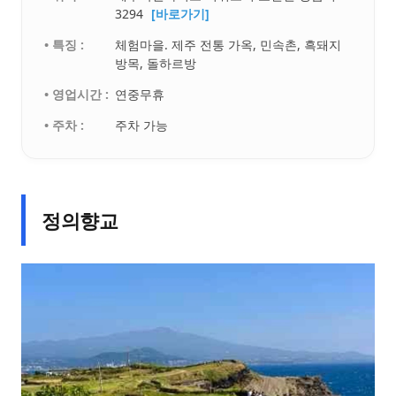
3294
[바로가기]
• 특징 :
체험마을. 제주 전통 가옥, 민속촌, 흑돼지
방목, 돌하르방
• 영업시간 :
연중무휴
• 주차 :
주차 가능
정의향교