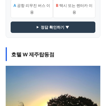
A
공항 리무진 버스 이
B
택시 또는 렌터카 이
용
용
정답 확인하기 ▼
호텔 W 제주탑동점