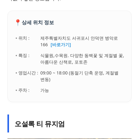
📍
상세 위치 정보
• 위치 :
제주특별자치도 서귀포시 안덕면 병악로
166
[바로가기]
• 특징 :
식물원,수목원. 다양한 동백꽃 및 계절별 꽃,
아름다운 산책로, 포토존
• 영업시간 :
09:00 ~ 18:00 (동절기 단축 운영, 계절별
변동)
• 주차 :
가능
오설록 티 뮤지엄