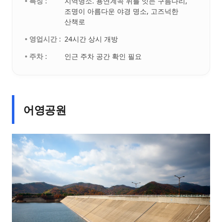
• 특징 :
지역명소. 용연계곡 위를 잇는 구름다리,
조명이 아름다운 야경 명소, 고즈넉한
산책로
• 영업시간 :
24시간 상시 개방
• 주차 :
인근 주차 공간 확인 필요
어영공원