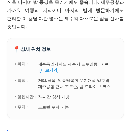
잔을 마시며 밤 풍경을 즐기기에도 좋습니다. 제주공항과
가까워 여행의 시작이나 마지막 밤에 방문하기에도
편리한 이 용담 야간 명소는 제주의 다채로운 밤을 선사할
것입니다.
📍
상세 위치 정보
• 위치 :
제주특별자치도 제주시 도두일동 1734
[바로가기]
• 특징 :
거리,골목. 알록달록한 무지개색 방호벽,
제주공항 근처 포토존, 밤 드라이브 코스
• 영업시간 :
24시간 상시 개방
• 주차 :
도로변 주차 가능