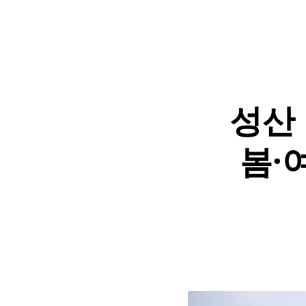
성산 
봄·