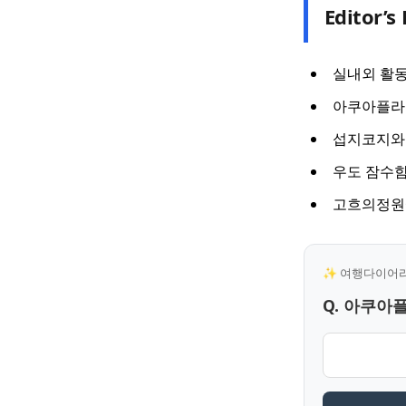
Editor’s 
실내외 활동
아쿠아플라넷
섭지코지와 
우도 잠수함
고흐의정원에
✨ 여행다이어리 
Q. 아쿠아