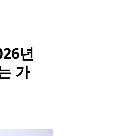
26년
는 가