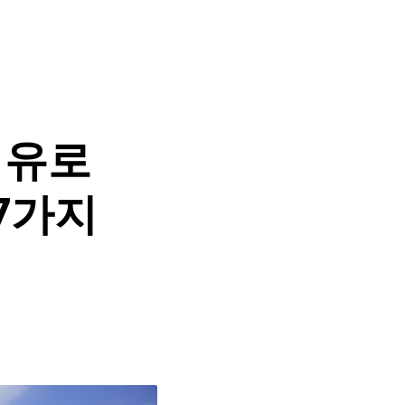
여유로
7가지