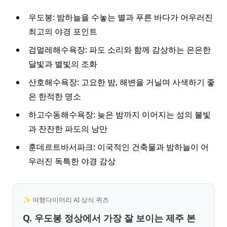
우도봉: 밤하늘을 수놓는 별과 푸른 바다가 어우러진
최고의 야경 포인트
검멀레해수욕장: 파도 소리와 함께 감상하는 은은한
달빛과 별빛의 조화
산호해수욕장: 고요한 밤, 해변을 거닐며 사색하기 좋
은 한적한 명소
하고수동해수욕장: 늦은 밤까지 이어지는 섬의 불빛
과 잔잔한 파도의 낭만
훈데르트바서파크: 이국적인 건축물과 밤하늘이 어
우러진 독특한 야경 감상
✨ 여행다이어리 AI 상식 퀴즈
Q. 우도봉 정상에서 가장 잘 보이는 제주 본