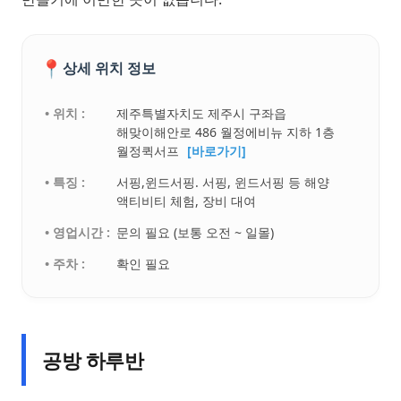
📍
상세 위치 정보
• 위치 :
제주특별자치도 제주시 구좌읍
해맞이해안로 486 월정에비뉴 지하 1층
월정퀵서프
[바로가기]
• 특징 :
서핑,윈드서핑. 서핑, 윈드서핑 등 해양
액티비티 체험, 장비 대여
• 영업시간 :
문의 필요 (보통 오전 ~ 일몰)
• 주차 :
확인 필요
공방 하루반