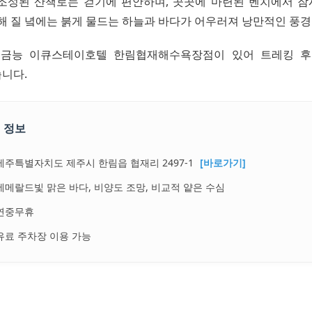
조성된 산책로는 걷기에 편안하며, 곳곳에 마련된 벤치에서 
 해 질 녘에는 붉게 물드는 하늘과 바다가 어우러져 낭만적인 풍
 금능 이큐스테이호텔 한림협재해수욕장점이 있어 트레킹 후
니다.
 정보
제주특별자치도 제주시 한림읍 협재리 2497-1
[바로가기]
에메랄드빛 맑은 바다, 비양도 조망, 비교적 얕은 수심
연중무휴
유료 주차장 이용 가능