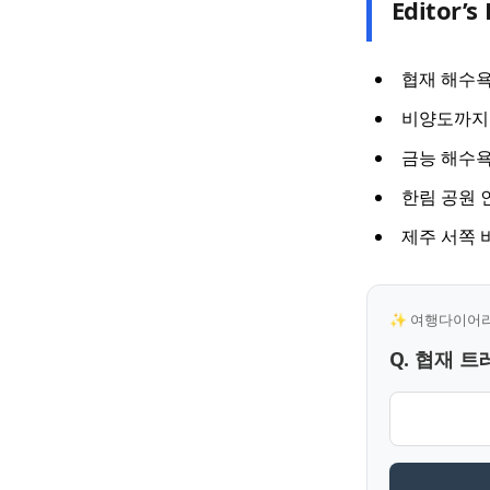
Editor’s 
협재 해수
비양도까지
금능 해수
한림 공원 
제주 서쪽 
✨ 여행다이어리 
Q. 협재 