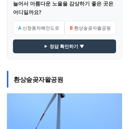
늘어서 아름다운 노을을 감상하기 좋은 곳은
어디일까요?
A
신창풍차해안도로
B
환상숲곶자왈공원
정답 확인하기 ▼
환상숲곶자왈공원