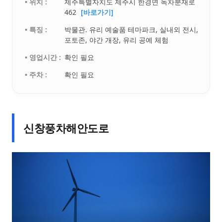
• 위치 :
제주특별자치도 제주시 한경면 녹차분재로
462
[바로가기]
• 특징 :
박물관. 유리 예술품 테마파크, 실내외 전시,
포토존, 야간 개장, 유리 공예 체험
• 영업시간 :
확인 필요
• 주차 :
확인 필요
신창풍차해안도로