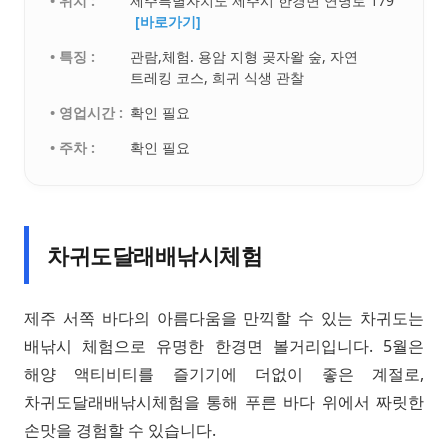
• 위치 :
제주특별자치도 제주시 한경면 연명로 179
[바로가기]
• 특징 :
관람,체험. 용암 지형 곶자왈 숲, 자연
트레킹 코스, 희귀 식생 관찰
• 영업시간 :
확인 필요
• 주차 :
확인 필요
차귀도달래배낚시체험
제주 서쪽 바다의 아름다움을 만끽할 수 있는 차귀도는
배낚시 체험으로 유명한 한경면 볼거리입니다. 5월은
해양 액티비티를 즐기기에 더없이 좋은 계절로,
차귀도달래배낚시체험을 통해 푸른 바다 위에서 짜릿한
손맛을 경험할 수 있습니다.