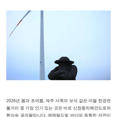
2026년 봄과 초여름, 제주 서쪽의 보석 같은 마을 한경면
볼거리 중 가장 인기 있는 곳은 바로 신창풍차해안도로와
환상숲 곶자왈입니다. 에메랄드빛 바다와 독특한 자연이